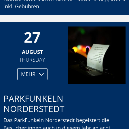
inkl. Gebühren
27
AUGUST
THURSDAY
MEHR
PARKFUNKELN
NORDERSTEDT
Das ParkFunkeln Norderstedt begeistert die
Besucher:innen auch in diesem Jahr an acht