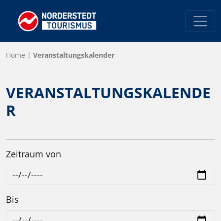
Home
|
Veranstaltungskalender
Ausflug- & Freizeitangebote
VERANSTALTUNGSKALENDE
Kultur & Entertainment
R
Sport & Bewegung
Spiel & Spaß
Genuss & Kulinarik
Zeitraum von
MICE-Portal
Suchen
Bis